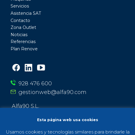
Servicios
Asistencia SAT
Contacto
Zona Outlet
Noticias
Referencias
Plan Renove
928 476 600
gestionweb@alfa90.com
Alfa90 S.L.
Calle Entre Ríos 13
35010 Las Palmas de Gran Canaria
Esta página web usa cookies
Usamos cookies y tecnologías similares para brindarle la