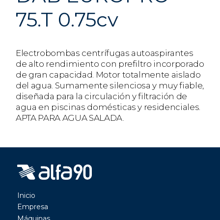
75.T 0.75cv
Electrobombas centrífugas autoaspirantes
de alto rendimiento con prefiltro incorporado
de gran capacidad. Motor totalmente aislado
del agua. Sumamente silenciosa y muy fiable,
diseñada para la circulación y filtración de
agua en piscinas domésticas y residenciales.
APTA PARA AGUA SALADA.
Inicio
Empresa
Máquinas