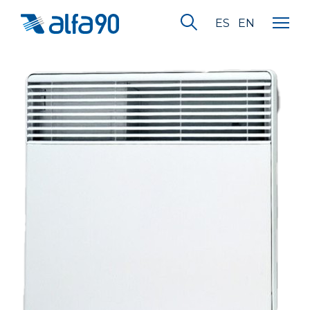
ES
EN