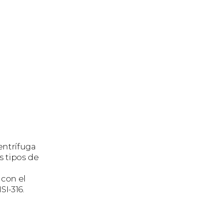
entrífuga
s tipos de
 con el
I-316.