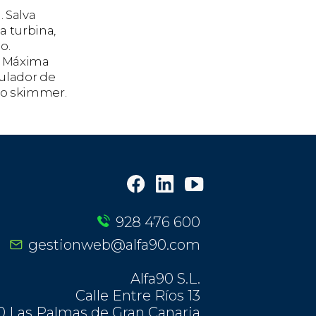
. Salva
a turbina,
o.
. Máxima
gulador de
 o skimmer.
928 476 600
gestionweb@alfa90.com
Alfa90 S.L.
Calle Entre Ríos 13
0 Las Palmas de Gran Canaria