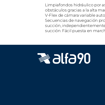
Limpiafondos hidráulico por asp
obstáculos gracias a la alta m
V-Flex de cámara variable aut
Secuencias de navegación pro
succión, independientemente d
succión. Fácil puesta en marc