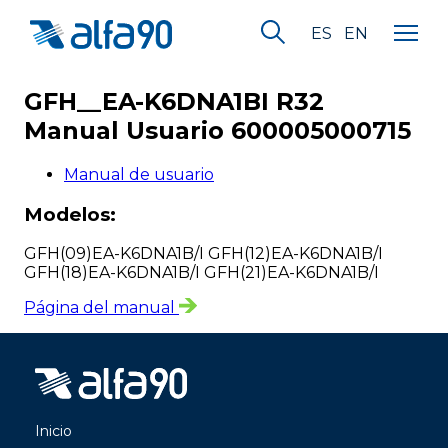
ES
EN
GFH__EA-K6DNA1BI R32
Manual Usuario 600005000715
Manual de usuario
Modelos:
GFH(09)EA-K6DNA1B/I GFH(12)EA-K6DNA1B/I
GFH(18)EA-K6DNA1B/I GFH(21)EA-K6DNA1B/I
Página del manual
Inicio