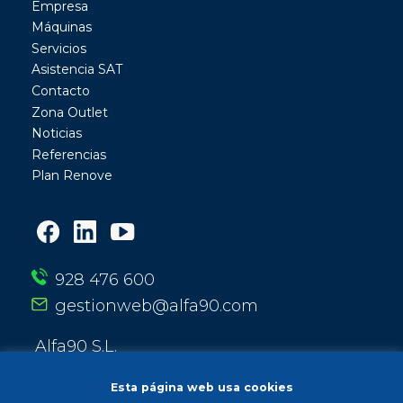
Empresa
Máquinas
Servicios
Asistencia SAT
Contacto
Zona Outlet
Noticias
Referencias
Plan Renove
928 476 600
gestionweb@alfa90.com
Alfa90 S.L.
Calle Entre Ríos 13
35010 Las Palmas de Gran Canaria
Esta página web usa cookies