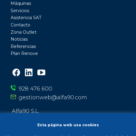
Máquinas
Servicios
Asistencia SAT
Contacto
Zona Outlet
Noticias
Referencias
Plan Renove
928 476 600
gestionweb@alfa90.com
Alfa90 S.L.
Calle Entre Ríos 13
35010 Las Palmas de Gran Canaria
Esta página web usa cookies