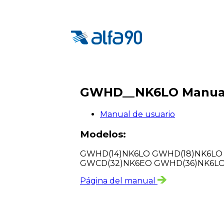
GWHD__NK6LO Manual
Manual de usuario
Modelos:
GWHD(14)NK6LO GWHD(18)NK6LO
GWCD(32)NK6EO GWHD(36)NK6L
Página del manual