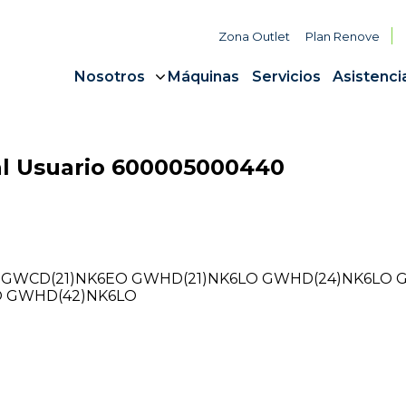
Zona Outlet
Plan Renove
Nosotros
Máquinas
Servicios
Asistenci
 Usuario 600005000440
 GWCD(21)NK6EO GWHD(21)NK6LO GWHD(24)NK6LO 
O GWHD(42)NK6LO