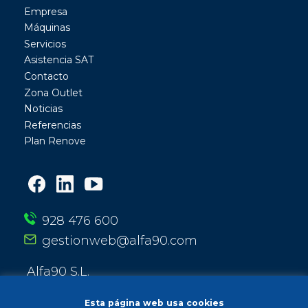
Empresa
Máquinas
Servicios
Asistencia SAT
Contacto
Zona Outlet
Noticias
Referencias
Plan Renove
928 476 600
gestionweb@alfa90.com
Alfa90 S.L.
Calle Entre Ríos 13
35010 Las Palmas de Gran Canaria
Esta página web usa cookies